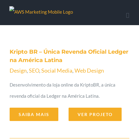
Kripto BR – Única Revenda
Oficial Ledger na América Latina
Kripto BR – Única Revenda Oficial Ledger
na América Latina
Design
,
SEO
,
Social Media
,
Web Design
Desenvolvimento da loja online da KriptoBR, a única
revenda oficial da Ledger na América Latina.
SAIBA MAIS
VER PROJETO