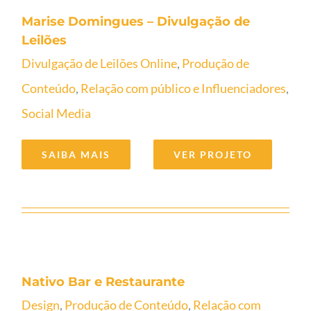
de Leilões
Marise Domingues – Divulgação de
Leilões
Divulgação de Leilões Online
,
Produção de
Conteúdo
,
Relação com público e Influenciadores
,
Social Media
SAIBA MAIS
VER PROJETO
Nativo Bar e Restaurante
Nativo Bar e Restaurante
Design
,
Produção de Conteúdo
,
Relação com